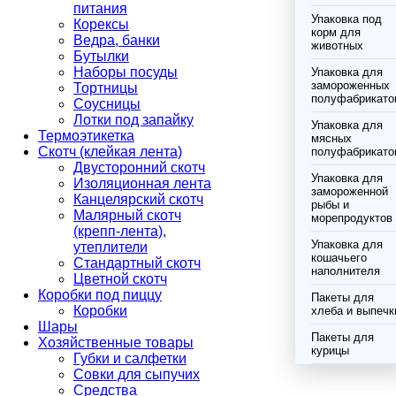
питания
Упаковка под
Корексы
корм для
Ведра, банки
животных
Бутылки
Наборы посуды
Упаковка для
замороженных
Тортницы
полуфабрикато
Соусницы
Лотки под запайку
Упаковка для
Термоэтикетка
мясных
Скотч (клейкая лента)
полуфабрикато
Двусторонний скотч
Упаковка для
Изоляционная лента
замороженной
Канцелярский скотч
рыбы и
Малярный скотч
морепродуктов
(крепп-лента),
Упаковка для
утеплители
кошачьего
Стандартный скотч
наполнителя
Цветной скотч
Коробки под пиццу
Пакеты для
Коробки
хлеба и выпечк
Шары
Пакеты для
Хозяйственные товары
курицы
Губки и салфетки
Совки для сыпучих
Средства