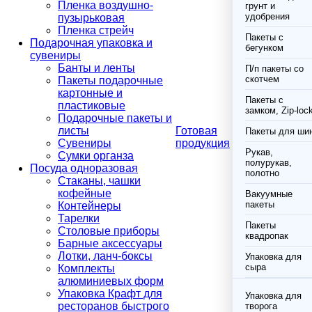
Пленка воздушно-
грунт и
удобрения
пузырьковая
Пленка стрейч
Пакеты с
Подарочная упаковка и
бегунком
сувениры
Банты и ленты
П/п пакеты со
скотчем
Пакеты подарочные
картонные и
Пакеты с
пластиковые
замком, Zip-loc
Подарочные пакеты и
листы
Готовая
Пакеты для ши
Сувениры
продукция
Рукав,
Сумки органза
полурукав,
Посуда одноразовая
полотно
Стаканы, чашки
кофейные
Вакуумные
пакеты
Контейнеры
Тарелки
Пакеты
Столовые приборы
квадропак
Барные аксессуары
Лотки, ланч-боксы
Упаковка для
сыра
Комплекты
алюминиевых форм
Упаковка Крафт для
Упаковка для
ресторанов быстрого
творога