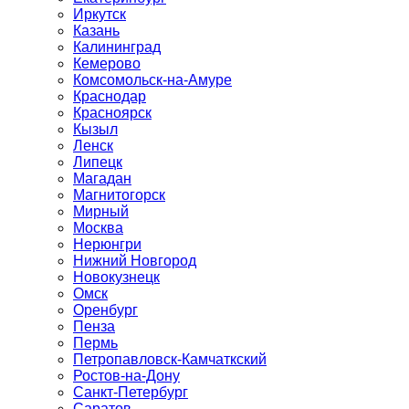
Иркутск
Казань
Калининград
Кемерово
Комсомольск-на-Амуре
Краснодар
Красноярск
Кызыл
Ленск
Липецк
Магадан
Магнитогорск
Мирный
Москва
Нерюнгри
Нижний Новгород
Новокузнецк
Омск
Оренбург
Пенза
Пермь
Петропавловск-Камчаткский
Ростов-на-Дону
Санкт-Петербург
Саратов