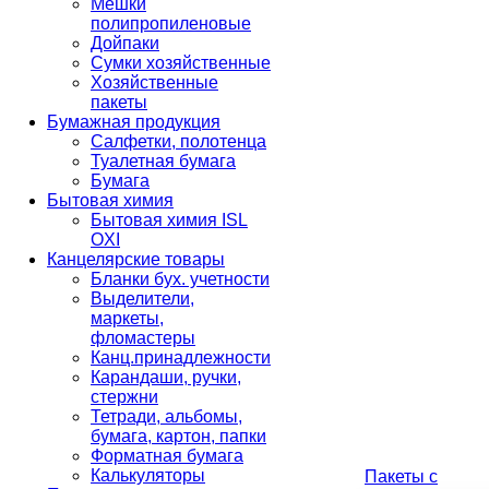
Мешки
полипропиленовые
Дойпаки
Сумки хозяйственные
Хозяйственные
пакеты
Бумажная продукция
Салфетки, полотенца
Туалетная бумага
Бумага
Бытовая химия
Бытовая химия ISL
OXI
Канцелярские товары
Бланки бух. учетности
Выделители,
маркеты,
фломастеры
Канц.принадлежности
Карандаши, ручки,
стержни
Тетради, альбомы,
бумага, картон, папки
Форматная бумага
Калькуляторы
Пакеты с