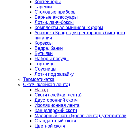
Контейнеры
Тарелки
Столовые приборы
Барные аксессуары
Лотки, ланч-боксы
Комплекты алюминиевых форм
Упаковка Крафт для ресторанов быстрого
питания
Корексы
Ведра, банки
Бутылки
Наборы посуды
Тортницы
Соусницы
Лотки под запайку
Термоэтикетка
Скотч (клейкая лента)
Назад
Скотч (клейкая лента)
Двусторонний скотч
Изоляционная лента
Канцелярский скотч
Малярный скотч (крепп-лента), утеплители
Стандартный скотч
Цветной скотч