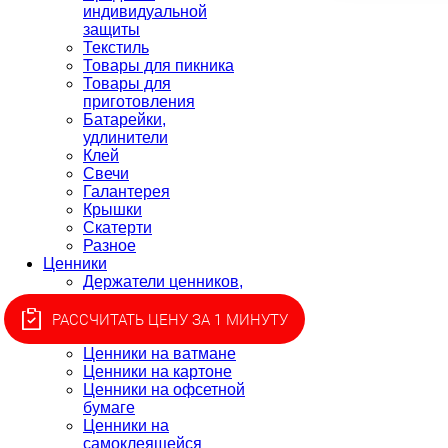
индивидуальной
защиты
Текстиль
Товары для пикника
Товары для
приготовления
Батарейки,
удлинители
Клей
Свечи
Галантерея
Крышки
Скатерти
Разное
Ценники
Держатели ценников,
монетницы
Ценники для этикет-
РАССЧИТАТЬ ЦЕНУ ЗА 1 МИНУТУ
пистолета, лента
Ценники на ватмане
Ценники на картоне
Ценники на офсетной
бумаге
Ценники на
самоклеящейся